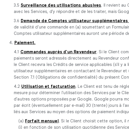
3.5
Surveillance des utilisations abusives
. Il revient a
avec les Services, d'y répondre et de les traiter, mais Goog
3.6
Demande de Comptes utilisateur supplémentaires d
de validité d'une commande en (a) soumettant un Formulair
Comptes utilisateur supplémentaires auront une période de v
4.
Paiement.
4.1
Commandes auprès d'un Revendeur
. Si le Client co
paiements seront adressés directement au Revendeur confor
le Client recevra les Crédits de service applicables (s'il 
utilisateur supplémentaires en contactant le Revendeur e
Section 7.1 (Obligations de confidentialité) du présent Con
4.2
Utilisation et facturation
. Le Client est tenu de régl
mesure pour déterminer l'utilisation des Services par le C
d'autres options proposées par Google. Google pourra modif
par écrit (éventuellement par e-mail) 30 (trente) jours à l'a
liés aux Services au moyen des options de paiement indiqu
(a)
Forfait mensuel
. Si le Client choisit cette option, 
(i) en fonction de son utilisation quotidienne des Servic