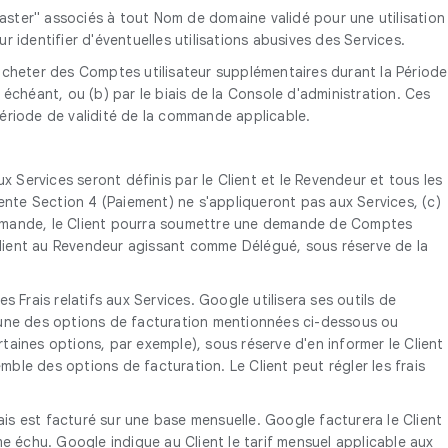
tmaster" associés à tout Nom de domaine validé pour une utilisation
r identifier d'éventuelles utilisations abusives des Services.
 acheter des Comptes utilisateur supplémentaires durant la Période
héant, ou (b) par le biais de la Console d'administration. Ces
 Période de validité de la commande applicable.
ux Services seront définis par le Client et le Revendeur et tous les
te Section 4 (Paiement) ne s'appliqueront pas aux Services, (c)
la commande, le Client pourra soumettre une demande de Comptes
lient au Revendeur agissant comme Délégué, sous réserve de la
es Frais relatifs aux Services. Google utilisera ses outils de
ir une des options de facturation mentionnées ci-dessous ou
aines options, par exemple), sous réserve d'en informer le Client
semble des options de facturation. Le Client peut régler les frais
 mais est facturé sur une base mensuelle. Google facturera le Client
me échu. Google indique au Client le tarif mensuel applicable aux