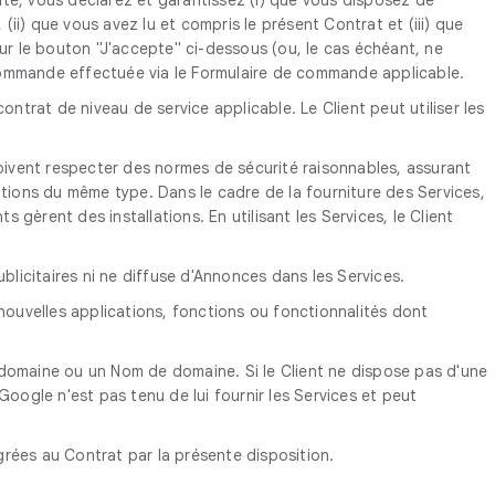
(ii) que vous avez lu et compris le présent Contrat et (iii) que
sur le bouton "J'accepte" ci-dessous (ou, le cas échéant, ne
a commande effectuée via le Formulaire de commande applicable.
rat de niveau de service applicable. Le Client peut utiliser les
 doivent respecter des normes de sécurité raisonnables, assurant
ations du même type. Dans le cadre de la fourniture des Services,
èrent des installations. En utilisant les Services, le Client
blicitaires ni ne diffuse d'Annonces dans les Services.
 nouvelles applications, fonctions ou fonctionnalités dont
 du domaine ou un Nom de domaine. Si le Client ne dispose pas d'une
Google n'est pas tenu de lui fournir les Services et peut
égrées au Contrat par la présente disposition.