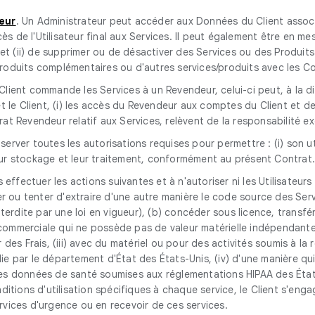
eur
. Un Administrateur peut accéder aux Données du Client associées
ccès de l'Utilisateur final aux Services. Il peut également être en m
t (ii) de supprimer ou de désactiver des Services ou des Produits
s Produits complémentaires ou d'autres services/produits avec les C
e Client commande les Services à un Revendeur, celui-ci peut, à la 
 Client, (i) les accès du Revendeur aux comptes du Client et de ses
at Revendeur relatif aux Services, relèvent de la responsabilité ex
erver toutes les autorisations requises pour permettre : (i) son util
e leur stockage et leur traitement, conformément au présent Contrat
 effectuer les actions suivantes et à n'autoriser ni les Utilisateurs 
r ou tenter d'extraire d'une autre manière le code source des Serv
erdite par une loi en vigueur), (b) concéder sous licence, transfér
 commerciale qui ne possède pas de valeur matérielle indépendante d
ter des Frais, (iii) avec du matériel ou pour des activités soumis à 
lie par le département d'État des États-Unis, (iv) d'une manière qui
r des données de santé soumises aux réglementations HIPAA des État
tions d'utilisation spécifiques à chaque service, le Client s'engage
ervices d'urgence ou en recevoir de ces services.