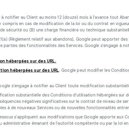
à notifier au Client au moins 12 (douze) mois à l'avance tout Aba
 compris en cas de modification de la loi ou du contrat en vigueur)
e de sécurité ou (B) une charge financière ou technique substantiel
2.1(a) (Règlement relatif aux abandons), Google peut apporter des
de parties des fonctionnalités des Services. Google s'engage à not
ion hébergées sur des URL.
ation hébergées sur des URL
. Google peut modifier les Condition
oogle s'engage à notifier au Client toute modification substantiel
ication substantielle des Conditions d'utilisation hébergées sur de
séquences négatives significatives sur le contrat de niveau de ser
icables à de nouveaux Services ou de nouvelles fonctionnalités entr
dessous s'appliquent aux modifications que Google apporte aux Con
ou administrative émanant de l'autorité compétente ou par la loi e