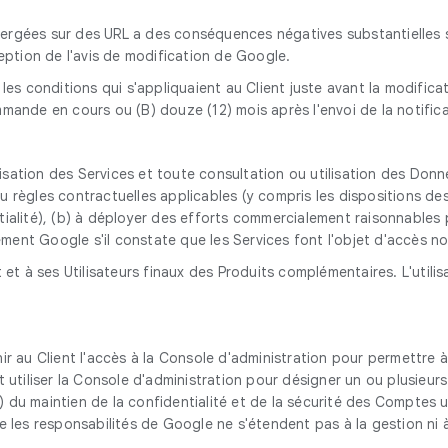
ébergées sur des URL a des conséquences négatives substantielles su
eption de l'avis de modification de Google.
e, les conditions qui s'appliquaient au Client juste avant la modifi
commande en cours ou (B) douze (12) mois après l'envoi de la notifica
tilisation des Services et toute consultation ou utilisation des Don
règles contractuelles applicables (y compris les dispositions des 
dentialité), (b) à déployer des efforts commercialement raisonnabl
dement Google s'il constate que les Services font l'objet d'accès n
 et à ses Utilisateurs finaux des Produits complémentaires. L'utili
r au Client l'accès à la Console d'administration pour permettre à 
 peut utiliser la Console d'administration pour désigner un ou plusie
) du maintien de la confidentialité et de la sécurité des Comptes u
ue les responsabilités de Google ne s'étendent pas à la gestion ni 