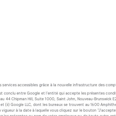
des services accessibles grâce à la nouvelle infrastructure des com
conclu entre Google et l'entité qui accepte les présentes conditio
au 44 Chipman Hill, Suite 1000, Saint John, Nouveau-Brunswick E2
, et (ii) Google LLC, dont les bureaux se trouvent au 1600 Amphith
igueur à la date à laquelle vous cliquez sur le bouton "J'accepte"
tez les présentes au nom de votre employeur ou de toute autre ent