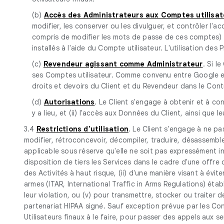
(b)
Accès des Administrateurs aux Comptes utilisat
modifier, les conserver ou les divulguer, et contrôler l'a
compris de modifier les mots de passe de ces comptes) e
installés à l'aide du Compte utilisateur. L'utilisation de
(c)
Revendeur agissant comme Administrateur
. Si l
ses Comptes utilisateur. Comme convenu entre Google et le
droits et devoirs du Client et du Revendeur dans le Contr
(d)
Autorisations
. Le Client s'engage à obtenir et à cons
y a lieu, et (ii) l'accès aux Données du Client, ainsi qu
3.4
Restrictions d'utilisation
. Le Client s'engage à ne pas
modifier, rétroconcevoir, décompiler, traduire, désassemble
applicable sous réserve qu'elle ne soit pas expressément int
disposition de tiers les Services dans le cadre d'une offre
des Activités à haut risque, (ii) d'une manière visant à évi
armes (ITAR, International Traffic in Arms Regulations) étab
leur violation, ou (v) pour transmettre, stocker ou traite
partenariat HIPAA signé. Sauf exception prévue par les Condi
Utilisateurs finaux à le faire, pour passer des appels aux s