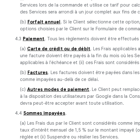
Services lors de la commande et utilise ce tarif pour calcu
des Services sera arrondi à un jour complet aux fins de c
(b)
Forfait annuel
. Si le Client sélectionne cette opti
options choisies par le Client sur le Formulaire de comm
4.3
Paiement
. Tous les règlements doivent être effectués 
(a)
Carte de crédit ou de débit
. Les Frais applicables
une facture doivent être payés à la fin du mois où les Ser
applicables à l'échéance et (ii) ces Frais sont considérés
(b)
Factures
. Les factures doivent être payées dans les
comme impayées au-delà de ce délai.
(c)
Autres modes de paiement
. Le Client peut rempl
à la disposition des utilisateurs par Google dans la Co
devra peut-être accepter avant toute utilisation.
4.4
Sommes impayées
.
(a) Les Frais dus par le Client sont considérés comme im
taux d'intérêt mensuel de 1,5 % sur le montant impayé (ou 
réglée et (ii) Suspendre ou résilier les Services.