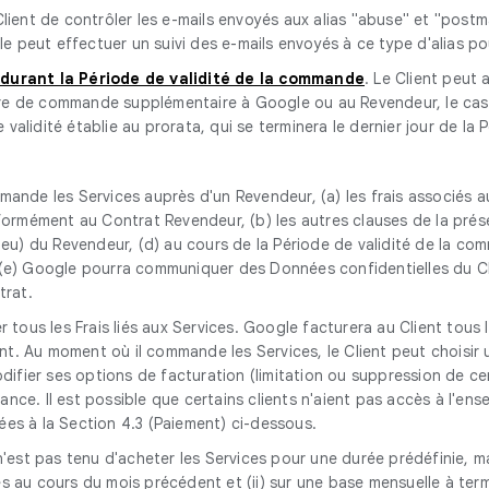
u Client de contrôler les e-mails envoyés aux alias "abuse" et "pos
le peut effectuer un suivi des e-mails envoyés à ce type d'alias pou
urant la Période de validité de la commande
. Le Client peut
e de commande supplémentaire à Google ou au Revendeur, le cas éc
alidité établie au prorata, qui se terminera le dernier jour de la
mmande les Services auprès d'un Revendeur, (a) les frais associés a
mément au Contrat Revendeur, (b) les autres clauses de la présen
y a lieu) du Revendeur, (d) au cours de la Période de validité de 
t (e) Google pourra communiquer des Données confidentielles du C
trat.
er tous les Frais liés aux Services. Google facturera au Client tous l
lient. Au moment où il commande les Services, le Client peut chois
ier ses options de facturation (limitation ou suppression de cert
vance. Il est possible que certains clients n'aient pas accès à l'en
ées à la Section 4.3 (Paiement) ci-dessous.
il n'est pas tenu d'acheter les Services pour une durée prédéfinie,
es au cours du mois précédent et (ii) sur une base mensuelle à ter