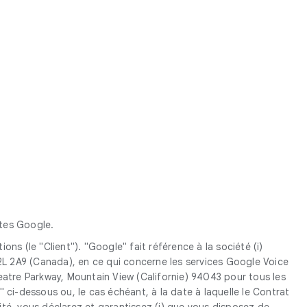
ptes Google.
ns (le "Client"). "Google" fait référence à la société (i)
L 2A9 (Canada), en ce qui concerne les services Google Voice
eatre Parkway, Mountain View (Californie) 94043 pour tous les
 ci-dessous ou, le cas échéant, à la date à laquelle le Contrat
ité, vous déclarez et garantissez (i) que vous disposez de