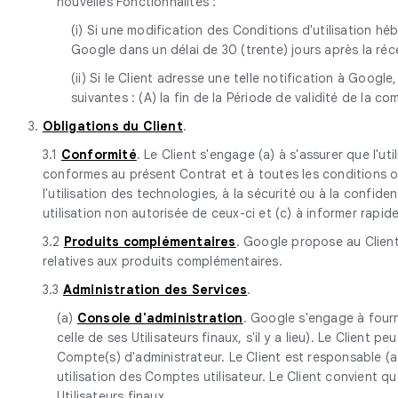
nouvelles Fonctionnalités :
(i) Si une modification des Conditions d'utilisation h
Google dans un délai de 30 (trente) jours après la réc
(ii) Si le Client adresse une telle notification à Googl
suivantes : (A) la fin de la Période de validité de la 
3.
Obligations du Client
.
3.1
Conformité
. Le Client s'engage (a) à s'assurer que l'u
conformes au présent Contrat et à toutes les conditions ou 
l'utilisation des technologies, à la sécurité ou à la confi
utilisation non autorisée de ceux-ci et (c) à informer rapi
3.2
Produits complémentaires
. Google propose au Client
relatives aux produits complémentaires.
3.3
Administration des Services
.
(a)
Console d'administration
. Google s'engage à fourni
celle de ses Utilisateurs finaux, s'il y a lieu). Le Client
Compte(s) d'administrateur. Le Client est responsable (a
utilisation des Comptes utilisateur. Le Client convient q
Utilisateurs finaux.