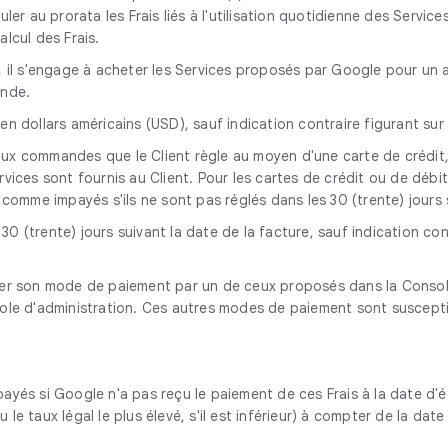
ler au prorata les Frais liés à l'utilisation quotidienne des Services
alcul des Frais.
on, il s'engage à acheter les Services proposés par Google pour un 
ande.
en dollars américains (USD), sauf indication contraire figurant su
 aux commandes que le Client règle au moyen d'une carte de crédit
vices sont fournis au Client. Pour les cartes de crédit ou de débit,
 comme impayés s'ils ne sont pas réglés dans les 30 (trente) jours s
 30 (trente) jours suivant la date de la facture, sauf indication 
acer son mode de paiement par un de ceux proposés dans la Consol
nsole d'administration. Ces autres modes de paiement sont suscepti
payés si Google n'a pas reçu le paiement de ces Frais à la date d'é
le taux légal le plus élevé, s'il est inférieur) à compter de la da