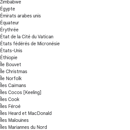
Zimbabwe
Égypte
Émirats arabes unis
Équateur
Érythrée
État de la Cité du Vatican
États fédérés de Micronésie
États-Unis
Éthiopie
Île Bouvet
Île Christmas
Île Norfolk
Îles Caïmans
Îles Cocos [Keeling]
Îles Cook
Îles Féroé
Îles Heard et MacDonald
Îles Malouines
Îles Mariannes du Nord