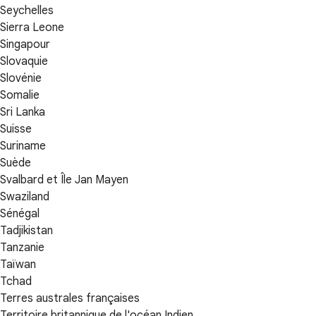
Seychelles
Sierra Leone
Singapour
Slovaquie
Slovénie
Somalie
Sri Lanka
Suisse
Suriname
Suède
Svalbard et Île Jan Mayen
Swaziland
Sénégal
Tadjikistan
Tanzanie
Taïwan
Tchad
Terres australes françaises
Territoire britannique de l'océan Indien